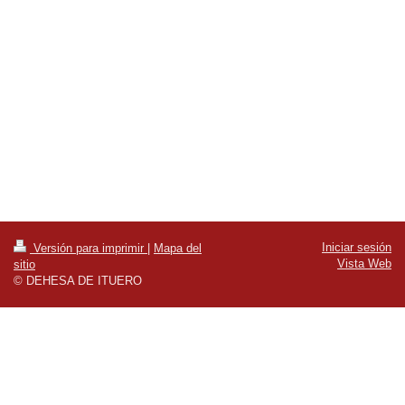
Iniciar sesión
Versión para imprimir
|
Mapa del
Vista Web
sitio
© DEHESA DE ITUERO